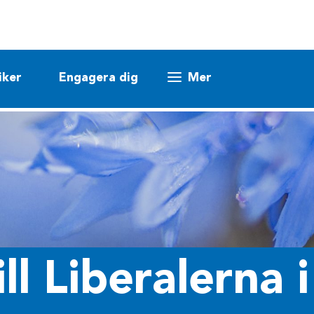
iker
Engagera dig
Mer
l Liberalerna 