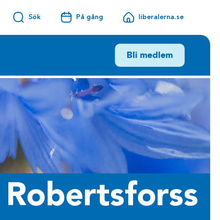
Sök
På gång
liberalerna.se
Bli medlem
i Robertsforss