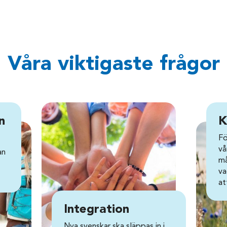
Våra viktigaste frågor
n
K
Fö
vå
an
må
va
at
Integration
Nya svenskar ska släppas in i