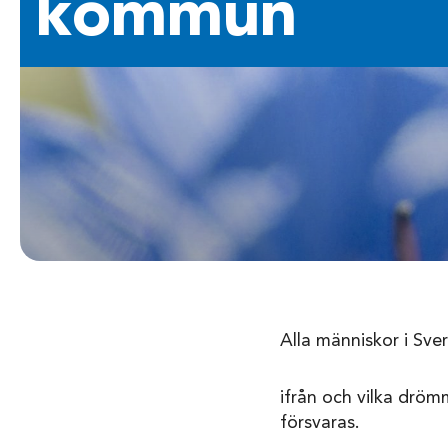
kommun
Alla människor i Sve
ifrån och vilka dröm
försvaras.