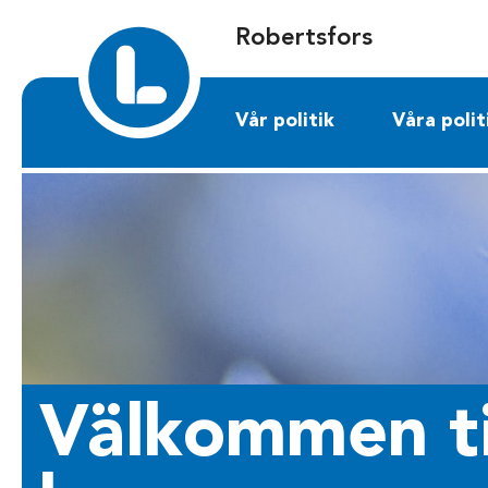
Sök på robertsfors.liberalerna.se
Robertsfors
Vår politik
Våra polit
Välkommen til